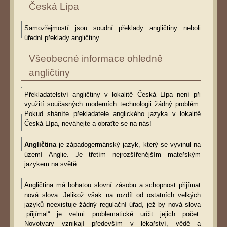
Česká Lípa
Samozřejmostí jsou soudní překlady angličtiny neboli
úřední překlady angličtiny.
Všeobecné informace ohledně
angličtiny
Překladatelství angličtiny v lokalitě Česká Lípa není při
využití současných moderních technologii žádný problém.
Pokud sháníte překladatele anglického jazyka v lokalitě
Česká Lípa, neváhejte a obraťte se na nás!
Angličtina
je západogermánský jazyk, který se vyvinul na
území Anglie. Je třetím nejrozšířenějším mateřským
jazykem na světě.
Angličtina má bohatou slovní zásobu a schopnost přijímat
nová slova. Jelikož však na rozdíl od ostatních velkých
jazyků neexistuje žádný regulační úřad, jež by nová slova
„přijímal“ je velmi problematické určit jejich počet.
Novotvary vznikají především v lékařství, vědě a