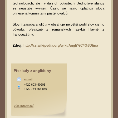
technologiích, ale i v dalších oblastech. Jednotlivé slangy
se neustále vyvíjejí. Často se navíc uplatňují slova
přinesená komunitami přistěhovalců.
Slovní zásoba angličtiny obsahuje největší podíl slov cizího
původu, převážně z románských jazyků hlavně z
francouzštiny.
Zdroj:
http://cs.wikipedia.org/wiki/Angli%C4%8Dtina
Překlady z angličtiny
e-mail
+420 603440905
+420 734 455 886
Více informací