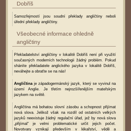
Dobříš
Samozřejmostí jsou soudní překlady angličtiny neboli
úřední překlady angličtiny.
Všeobecné informace ohledně
angličtiny
Překladatelství angličtiny v lokalitě Dobříš není při využití
současných moderních technologii žádný problém. Pokud
sháníte překladatele anglického jazyka v lokalitě Dobříš,
neváhejte a obraťte se na nás!
Angličtina
je západogermánský jazyk, který se vyvinul na
území Anglie. Je třetím nejrozšířenějším mateřským
jazykem na světě.
Angličtina má bohatou slovní zásobu a schopnost přijímat
nová slova. Jelikož však na rozdíl od ostatních velkých
jazyků neexistuje žádný regulační úřad, jež by nová slova
„přijímal“ je velmi problematické určit jejich počet.
Novotvary vznikají především v lékařství, vědě a