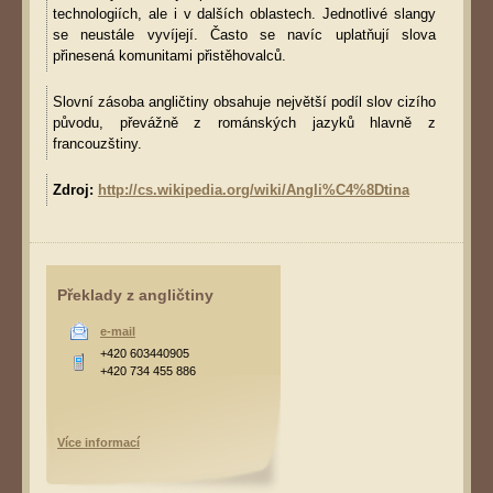
technologiích, ale i v dalších oblastech. Jednotlivé slangy
se neustále vyvíjejí. Často se navíc uplatňují slova
přinesená komunitami přistěhovalců.
Slovní zásoba angličtiny obsahuje největší podíl slov cizího
původu, převážně z románských jazyků hlavně z
francouzštiny.
Zdroj:
http://cs.wikipedia.org/wiki/Angli%C4%8Dtina
Překlady z angličtiny
e-mail
+420 603440905
+420 734 455 886
Více informací