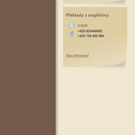
Překlady z angličtiny
e-mail
+420 603440905
+420 734 455 886
Více informací