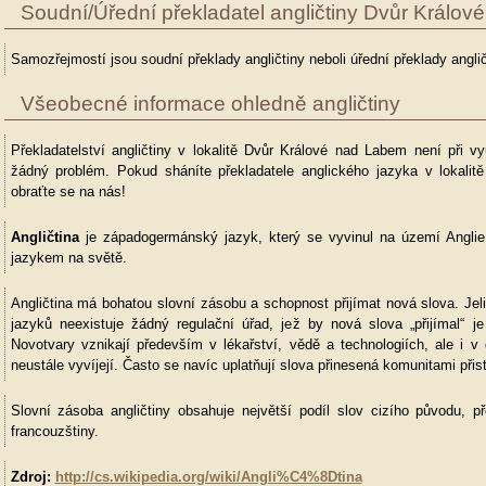
Soudní/Úřední překladatel angličtiny Dvůr Králo
Samozřejmostí jsou soudní překlady angličtiny neboli úřední překlady anglič
Všeobecné informace ohledně angličtiny
Překladatelství angličtiny v lokalitě Dvůr Králové nad Labem není při v
žádný problém. Pokud sháníte překladatele anglického jazyka v lokali
obraťte se na nás!
Angličtina
je západogermánský jazyk, který se vyvinul na území Anglie
jazykem na světě.
Angličtina má bohatou slovní zásobu a schopnost přijímat nová slova. Jel
jazyků neexistuje žádný regulační úřad, jež by nová slova „přijímal“ je 
Novotvary vznikají především v lékařství, vědě a technologiích, ale i v 
neustále vyvíjejí. Často se navíc uplatňují slova přinesená komunitami přis
Slovní zásoba angličtiny obsahuje největší podíl slov cizího původu,
francouzštiny.
Zdroj:
http://cs.wikipedia.org/wiki/Angli%C4%8Dtina