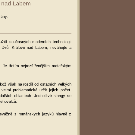
vé nad Labem
tiny.
yužití současných moderních technologii
tě Dvůr Králové nad Labem, neváhejte a
. Je třetím nejrozšířenějším mateřským
ikož však na rozdíl od ostatních velkých
velmi problematické určit jejich počet.
dalších oblastech. Jednotlivé slangy se
těhovalců.
 převážně z románských jazyků hlavně z