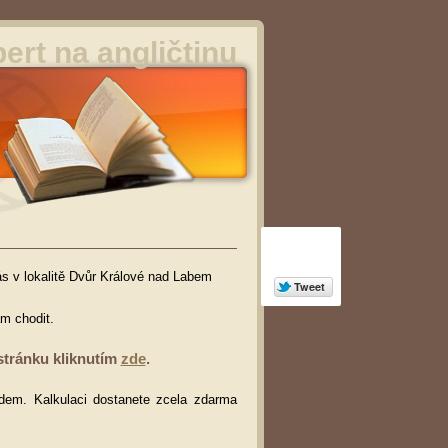
ert na angličtinu
ás v lokalitě Dvůr Králové nad Labem
am chodit.
stránku kliknutím
zde
.
dem. Kalkulaci dostanete zcela zdarma