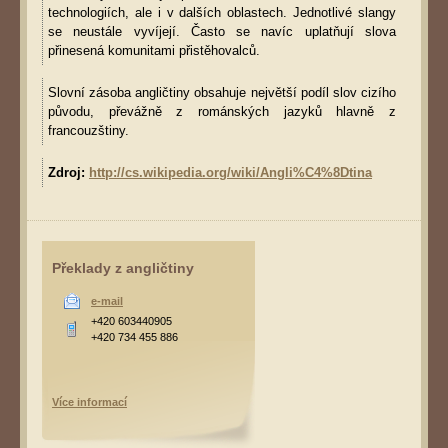
technologiích, ale i v dalších oblastech. Jednotlivé slangy
se neustále vyvíjejí. Často se navíc uplatňují slova
přinesená komunitami přistěhovalců.
Slovní zásoba angličtiny obsahuje největší podíl slov cizího
původu, převážně z románských jazyků hlavně z
francouzštiny.
Zdroj:
http://cs.wikipedia.org/wiki/Angli%C4%8Dtina
Překlady z angličtiny
e-mail
+420 603440905
+420 734 455 886
Více informací