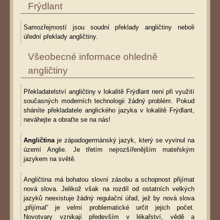
Frýdlant
Samozřejmostí jsou soudní překlady angličtiny neboli
úřední překlady angličtiny.
Všeobecné informace ohledně
angličtiny
Překladatelství angličtiny v lokalitě Frýdlant není při využití
současných moderních technologii žádný problém. Pokud
sháníte překladatele anglického jazyka v lokalitě Frýdlant,
neváhejte a obraťte se na nás!
Angličtina
je západogermánský jazyk, který se vyvinul na
území Anglie. Je třetím nejrozšířenějším mateřským
jazykem na světě.
Angličtina má bohatou slovní zásobu a schopnost přijímat
nová slova. Jelikož však na rozdíl od ostatních velkých
jazyků neexistuje žádný regulační úřad, jež by nová slova
„přijímal“ je velmi problematické určit jejich počet.
Novotvary vznikají především v lékařství, vědě a