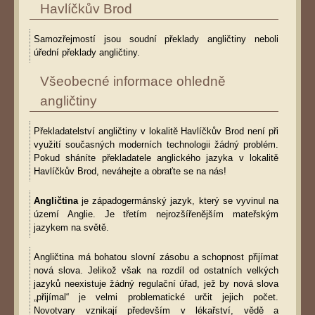
Havlíčkův Brod
Samozřejmostí jsou soudní překlady angličtiny neboli
úřední překlady angličtiny.
Všeobecné informace ohledně
angličtiny
Překladatelství angličtiny v lokalitě Havlíčkův Brod není při
využití současných moderních technologii žádný problém.
Pokud sháníte překladatele anglického jazyka v lokalitě
Havlíčkův Brod, neváhejte a obraťte se na nás!
Angličtina
je západogermánský jazyk, který se vyvinul na
území Anglie. Je třetím nejrozšířenějším mateřským
jazykem na světě.
Angličtina má bohatou slovní zásobu a schopnost přijímat
nová slova. Jelikož však na rozdíl od ostatních velkých
jazyků neexistuje žádný regulační úřad, jež by nová slova
„přijímal“ je velmi problematické určit jejich počet.
Novotvary vznikají především v lékařství, vědě a