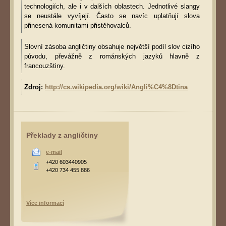
technologiích, ale i v dalších oblastech. Jednotlivé slangy
se neustále vyvíjejí. Často se navíc uplatňují slova
přinesená komunitami přistěhovalců.
Slovní zásoba angličtiny obsahuje největší podíl slov cizího
původu, převážně z románských jazyků hlavně z
francouzštiny.
Zdroj:
http://cs.wikipedia.org/wiki/Angli%C4%8Dtina
Překlady z angličtiny
e-mail
+420 603440905
+420 734 455 886
Více informací