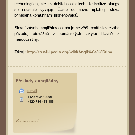
technologiích, ale i v dalších oblastech. Jednotlivé slangy
se neustále vyvíjejí. Často se navíc uplatňují slova
přinesená komunitami přistěhovalců.
Slovní zásoba angličtiny obsahuje největší podíl slov cizího
původu, převážně z románských jazyků hlavně z
francouzštiny.
Zdroj:
http://cs.wikipedia.org/wiki/Angli%C4%8Dtina
Překlady z angličtiny
e-mail
+420 603440905
+420 734 455 886
Více informací