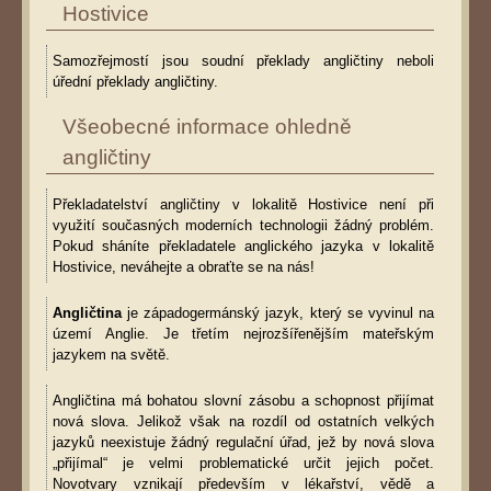
Hostivice
Samozřejmostí jsou soudní překlady angličtiny neboli
úřední překlady angličtiny.
Všeobecné informace ohledně
angličtiny
Překladatelství angličtiny v lokalitě Hostivice není při
využití současných moderních technologii žádný problém.
Pokud sháníte překladatele anglického jazyka v lokalitě
Hostivice, neváhejte a obraťte se na nás!
Angličtina
je západogermánský jazyk, který se vyvinul na
území Anglie. Je třetím nejrozšířenějším mateřským
jazykem na světě.
Angličtina má bohatou slovní zásobu a schopnost přijímat
nová slova. Jelikož však na rozdíl od ostatních velkých
jazyků neexistuje žádný regulační úřad, jež by nová slova
„přijímal“ je velmi problematické určit jejich počet.
Novotvary vznikají především v lékařství, vědě a