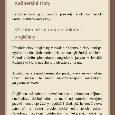
Kašperské Hory
Samozřejmostí jsou soudní překlady angličtiny neboli
úřední překlady angličtiny.
Všeobecné informace ohledně
angličtiny
Překladatelství angličtiny v lokalitě Kašperské Hory není při
využití současných moderních technologii žádný problém.
Pokud sháníte překladatele anglického jazyka v lokalitě
Kašperské Hory, neváhejte a obraťte se na nás!
Angličtina
je západogermánský jazyk, který se vyvinul na
území Anglie. Je třetím nejrozšířenějším mateřským
jazykem na světě.
Angličtina má bohatou slovní zásobu a schopnost přijímat
nová slova. Jelikož však na rozdíl od ostatních velkých
jazyků neexistuje žádný regulační úřad, jež by nová slova
„přijímal“ je velmi problematické určit jejich počet.
Novotvary vznikají především v lékařství, vědě a