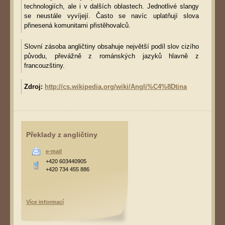
technologiích, ale i v dalších oblastech. Jednotlivé slangy
se neustále vyvíjejí. Často se navíc uplatňují slova
přinesená komunitami přistěhovalců.
Slovní zásoba angličtiny obsahuje největší podíl slov cizího
původu, převážně z románských jazyků hlavně z
francouzštiny.
Zdroj:
http://cs.wikipedia.org/wiki/Angli%C4%8Dtina
Překlady z angličtiny
e-mail
+420 603440905
+420 734 455 886
Více informací