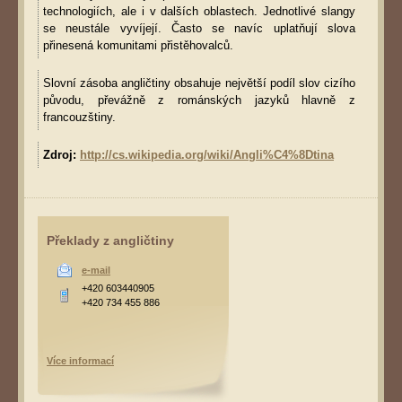
technologiích, ale i v dalších oblastech. Jednotlivé slangy
se neustále vyvíjejí. Často se navíc uplatňují slova
přinesená komunitami přistěhovalců.
Slovní zásoba angličtiny obsahuje největší podíl slov cizího
původu, převážně z románských jazyků hlavně z
francouzštiny.
Zdroj:
http://cs.wikipedia.org/wiki/Angli%C4%8Dtina
Překlady z angličtiny
e-mail
+420 603440905
+420 734 455 886
Více informací