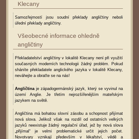
Klecany
Samozřejmostí jsou soudní překlady angličtiny neboli
úřední překlady angličtiny.
Všeobecné informace ohledně
angličtiny
Překladatelství angličtiny v lokalitě Klecany není při využití
současných moderních technologii žádný problém. Pokud
sháníte překladatele anglického jazyka v lokalitě Klecany,
neváhejte a obraťte se na nás!
Angličtina
je západogermánský jazyk, který se vyvinul na
území Anglie. Je třetím nejrozšířenějším mateřským
jazykem na světě.
Angličtina má bohatou slovní zásobu a schopnost přijímat
nová slova. Jelikož však na rozdíl od ostatních velkých
jazyků neexistuje žádný regulační úřad, jež by nová slova
„přijímal“ je velmi problematické určit jejich počet.
Novotvary vznikají především v lékařství, vědě a