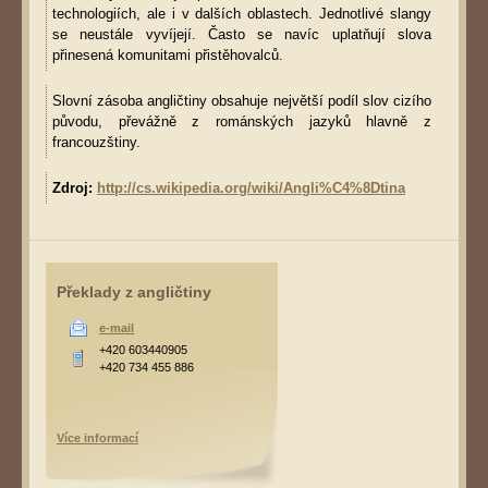
technologiích, ale i v dalších oblastech. Jednotlivé slangy
se neustále vyvíjejí. Často se navíc uplatňují slova
přinesená komunitami přistěhovalců.
Slovní zásoba angličtiny obsahuje největší podíl slov cizího
původu, převážně z románských jazyků hlavně z
francouzštiny.
Zdroj:
http://cs.wikipedia.org/wiki/Angli%C4%8Dtina
Překlady z angličtiny
e-mail
+420 603440905
+420 734 455 886
Více informací