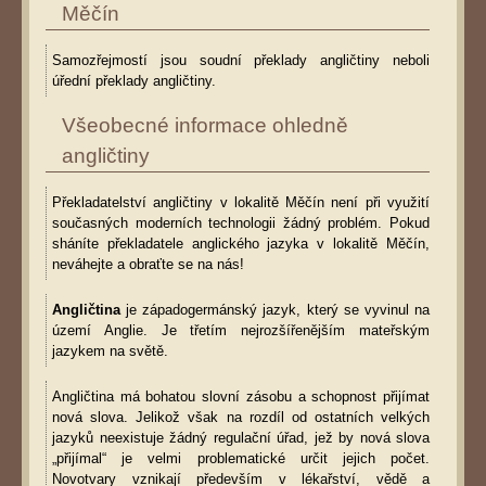
Měčín
Samozřejmostí jsou soudní překlady angličtiny neboli
úřední překlady angličtiny.
Všeobecné informace ohledně
angličtiny
Překladatelství angličtiny v lokalitě Měčín není při využití
současných moderních technologii žádný problém. Pokud
sháníte překladatele anglického jazyka v lokalitě Měčín,
neváhejte a obraťte se na nás!
Angličtina
je západogermánský jazyk, který se vyvinul na
území Anglie. Je třetím nejrozšířenějším mateřským
jazykem na světě.
Angličtina má bohatou slovní zásobu a schopnost přijímat
nová slova. Jelikož však na rozdíl od ostatních velkých
jazyků neexistuje žádný regulační úřad, jež by nová slova
„přijímal“ je velmi problematické určit jejich počet.
Novotvary vznikají především v lékařství, vědě a