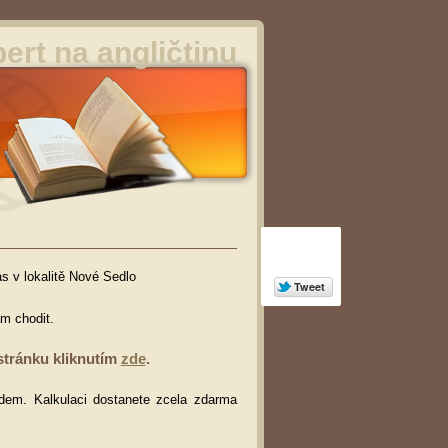
ert na angličtinu
ás v lokalitě Nové Sedlo
am chodit.
stránku kliknutím
zde
.
dem. Kalkulaci dostanete zcela zdarma