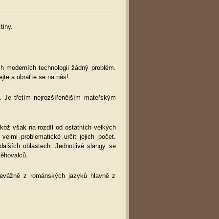
tiny.
ých moderních technologii žádný problém.
jte a obraťte se na nás!
. Je třetím nejrozšířenějším mateřským
ikož však na rozdíl od ostatních velkých
velmi problematické určit jejich počet.
dalších oblastech. Jednotlivé slangy se
těhovalců.
 převážně z románských jazyků hlavně z