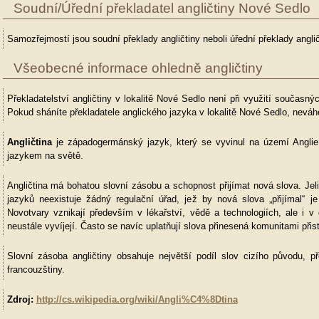
Soudní/Úřední překladatel angličtiny Nové Sedlo
Samozřejmostí jsou soudní překlady angličtiny neboli úřední překlady anglič
Všeobecné informace ohledně angličtiny
Překladatelství angličtiny v lokalitě Nové Sedlo není při využití současn
Pokud sháníte překladatele anglického jazyka v lokalitě Nové Sedlo, neváhe
Angličtina
je západogermánský jazyk, který se vyvinul na území Anglie
jazykem na světě.
Angličtina má bohatou slovní zásobu a schopnost přijímat nová slova. Jel
jazyků neexistuje žádný regulační úřad, jež by nová slova „přijímal“ je 
Novotvary vznikají především v lékařství, vědě a technologiích, ale i v 
neustále vyvíjejí. Často se navíc uplatňují slova přinesená komunitami přis
Slovní zásoba angličtiny obsahuje největší podíl slov cizího původu,
francouzštiny.
Zdroj:
http://cs.wikipedia.org/wiki/Angli%C4%8Dtina