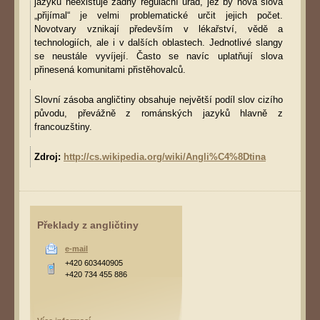
jazyků neexistuje žádný regulační úřad, jež by nová slova
„přijímal“ je velmi problematické určit jejich počet.
Novotvary vznikají především v lékařství, vědě a
technologiích, ale i v dalších oblastech. Jednotlivé slangy
se neustále vyvíjejí. Často se navíc uplatňují slova
přinesená komunitami přistěhovalců.
Slovní zásoba angličtiny obsahuje největší podíl slov cizího
původu, převážně z románských jazyků hlavně z
francouzštiny.
Zdroj:
http://cs.wikipedia.org/wiki/Angli%C4%8Dtina
Překlady z angličtiny
e-mail
+420 603440905
+420 734 455 886