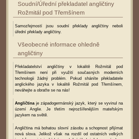
Soudní/Úřední překladatel angličtiny
Rožmitál pod Třemšínem
Samozřejmostí jsou soudní překlady angličtiny neboli
úřední překlady angličtiny.
Všeobecné informace ohledně
angličtiny
Překladatelství angličtiny v lokalitě Rožmitál pod
Třemšínem není při využití současných moderních
technologii žádný problém. Pokud sháníte překladatele
anglického jazyka v lokalitě Rožmitál pod Třemšínem,
neváhejte a obraťte se na nás!
Angličtina
je západogermánský jazyk, který se vyvinul na
území Anglie. Je třetím nejrozšířenějším mateřským
jazykem na světě.
Angličtina má bohatou slovní zásobu a schopnost přijímat
nová slova. Jelikož však na rozdíl od ostatních velkých