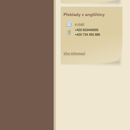
Překlady z angličtiny
e-mail
+420 603440905
+420 734 455 886
Více informací