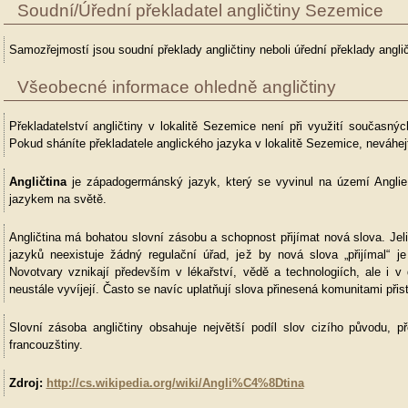
Soudní/Úřední překladatel angličtiny Sezemice
Samozřejmostí jsou soudní překlady angličtiny neboli úřední překlady anglič
Všeobecné informace ohledně angličtiny
Překladatelství angličtiny v lokalitě Sezemice není při využití současný
Pokud sháníte překladatele anglického jazyka v lokalitě Sezemice, neváhej
Angličtina
je západogermánský jazyk, který se vyvinul na území Anglie
jazykem na světě.
Angličtina má bohatou slovní zásobu a schopnost přijímat nová slova. Jel
jazyků neexistuje žádný regulační úřad, jež by nová slova „přijímal“ je 
Novotvary vznikají především v lékařství, vědě a technologiích, ale i v 
neustále vyvíjejí. Často se navíc uplatňují slova přinesená komunitami přis
Slovní zásoba angličtiny obsahuje největší podíl slov cizího původu,
francouzštiny.
Zdroj:
http://cs.wikipedia.org/wiki/Angli%C4%8Dtina