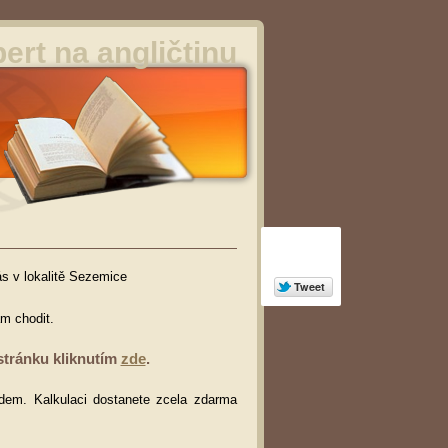
ert na angličtinu
ás v lokalitě Sezemice
am chodit.
stránku kliknutím
zde
.
dem. Kalkulaci dostanete zcela zdarma