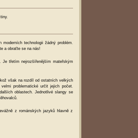
tiny.
ch moderních technologii žádný problém.
te a obraťte se na nás!
. Je třetím nejrozšířenějším mateřským
ikož však na rozdíl od ostatních velkých
velmi problematické určit jejich počet.
dalších oblastech. Jednotlivé slangy se
těhovalců.
 převážně z románských jazyků hlavně z