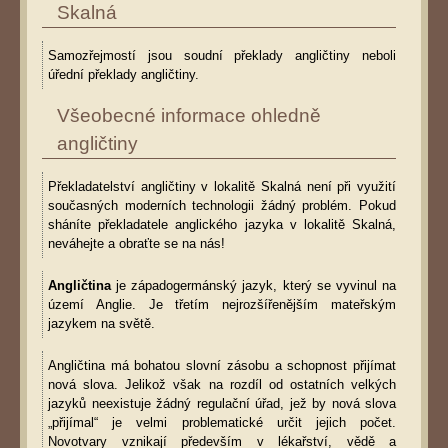
Skalná
Samozřejmostí jsou soudní překlady angličtiny neboli
úřední překlady angličtiny.
Všeobecné informace ohledně
angličtiny
Překladatelství angličtiny v lokalitě Skalná není při využití
současných moderních technologii žádný problém. Pokud
sháníte překladatele anglického jazyka v lokalitě Skalná,
neváhejte a obraťte se na nás!
Angličtina
je západogermánský jazyk, který se vyvinul na
území Anglie. Je třetím nejrozšířenějším mateřským
jazykem na světě.
Angličtina má bohatou slovní zásobu a schopnost přijímat
nová slova. Jelikož však na rozdíl od ostatních velkých
jazyků neexistuje žádný regulační úřad, jež by nová slova
„přijímal“ je velmi problematické určit jejich počet.
Novotvary vznikají především v lékařství, vědě a