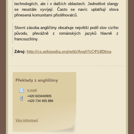
technologiích, ale i v dalších oblastech. Jednotlivé slangy
se neustále vyvíjejí. Často se navíc uplatňují slova
přinesená komunitami přistěhovalců.
Slovní zásoba angličtiny obsahuje největší podíl slov cizího
původu, převážně z románských jazyků hlavně z
francouzštiny.
Zdroj:
http://cs.wikipedia.org/wiki/Angli%C4%8Dtina
Překlady z angličtiny
e-mail
+420 603440905
+420 734 455 886
Více informací