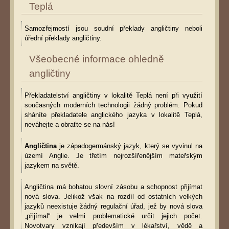
Teplá
Samozřejmostí jsou soudní překlady angličtiny neboli
úřední překlady angličtiny.
Všeobecné informace ohledně
angličtiny
Překladatelství angličtiny v lokalitě Teplá není při využití
současných moderních technologii žádný problém. Pokud
sháníte překladatele anglického jazyka v lokalitě Teplá,
neváhejte a obraťte se na nás!
Angličtina
je západogermánský jazyk, který se vyvinul na
území Anglie. Je třetím nejrozšířenějším mateřským
jazykem na světě.
Angličtina má bohatou slovní zásobu a schopnost přijímat
nová slova. Jelikož však na rozdíl od ostatních velkých
jazyků neexistuje žádný regulační úřad, jež by nová slova
„přijímal“ je velmi problematické určit jejich počet.
Novotvary vznikají především v lékařství, vědě a