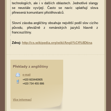
technologiích, ale i v dalších oblastech. Jednotlivé slangy
se neustále vyvíjejí. Často se navíc uplatňují slova
přinesená komunitami přistěhovalců.
Slovní zásoba angličtiny obsahuje největší podíl slov cizího
původu, převážně z románských jazyků hlavně z
francouzštiny.
Zdroj:
http://cs.wikipedia.org/wiki/Angli%C4%8Dtina
Překlady z angličtiny
e-mail
+420 603440905
+420 734 455 886
Více informací