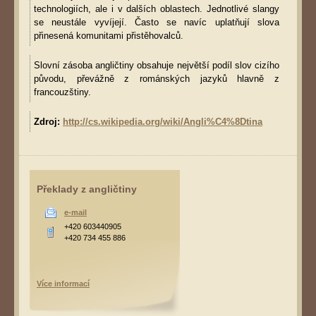
technologiích, ale i v dalších oblastech. Jednotlivé slangy
se neustále vyvíjejí. Často se navíc uplatňují slova
přinesená komunitami přistěhovalců.
Slovní zásoba angličtiny obsahuje největší podíl slov cizího
původu, převážně z románských jazyků hlavně z
francouzštiny.
Zdroj:
http://cs.wikipedia.org/wiki/Angli%C4%8Dtina
Překlady z angličtiny
e-mail
+420 603440905
+420 734 455 886
Více informací