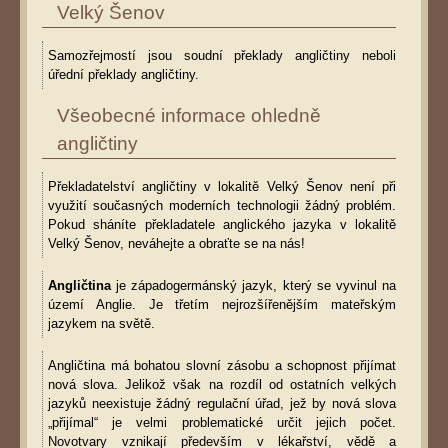
Velký Šenov
Samozřejmostí jsou soudní překlady angličtiny neboli
úřední překlady angličtiny.
Všeobecné informace ohledně
angličtiny
Překladatelství angličtiny v lokalitě Velký Šenov není při
využití současných moderních technologii žádný problém.
Pokud sháníte překladatele anglického jazyka v lokalitě
Velký Šenov, neváhejte a obraťte se na nás!
Angličtina
je západogermánský jazyk, který se vyvinul na
území Anglie. Je třetím nejrozšířenějším mateřským
jazykem na světě.
Angličtina má bohatou slovní zásobu a schopnost přijímat
nová slova. Jelikož však na rozdíl od ostatních velkých
jazyků neexistuje žádný regulační úřad, jež by nová slova
„přijímal“ je velmi problematické určit jejich počet.
Novotvary vznikají především v lékařství, vědě a