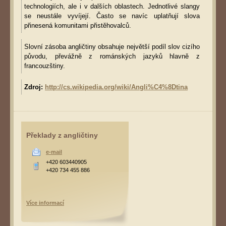
technologiích, ale i v dalších oblastech. Jednotlivé slangy
se neustále vyvíjejí. Často se navíc uplatňují slova
přinesená komunitami přistěhovalců.
Slovní zásoba angličtiny obsahuje největší podíl slov cizího
původu, převážně z románských jazyků hlavně z
francouzštiny.
Zdroj:
http://cs.wikipedia.org/wiki/Angli%C4%8Dtina
Překlady z angličtiny
e-mail
+420 603440905
+420 734 455 886
Více informací