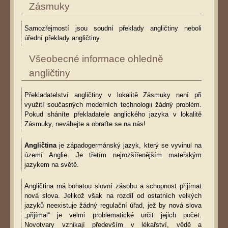
Zásmuky
Samozřejmostí jsou soudní překlady angličtiny neboli
úřední překlady angličtiny.
Všeobecné informace ohledně
angličtiny
Překladatelství angličtiny v lokalitě Zásmuky není při
využití současných moderních technologii žádný problém.
Pokud sháníte překladatele anglického jazyka v lokalitě
Zásmuky, neváhejte a obraťte se na nás!
Angličtina
je západogermánský jazyk, který se vyvinul na
území Anglie. Je třetím nejrozšířenějším mateřským
jazykem na světě.
Angličtina má bohatou slovní zásobu a schopnost přijímat
nová slova. Jelikož však na rozdíl od ostatních velkých
jazyků neexistuje žádný regulační úřad, jež by nová slova
„přijímal“ je velmi problematické určit jejich počet.
Novotvary vznikají především v lékařství, vědě a